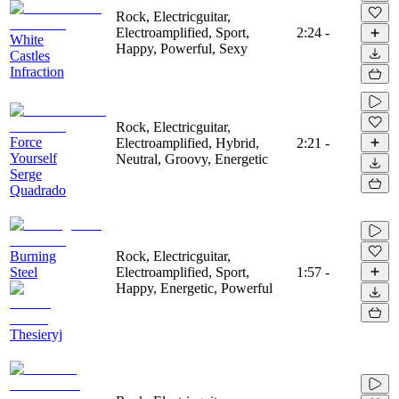
Rock, Electricguitar,
Electroamplified, Sport,
2:24
-
White
Happy, Powerful, Sexy
Castles
Infraction
Rock, Electricguitar,
Force
Electroamplified, Hybrid,
2:21
-
Yourself
Neutral, Groovy, Energetic
Serge
Quadrado
Burning
Rock, Electricguitar,
Steel
Electroamplified, Sport,
1:57
-
Happy, Energetic, Powerful
Thesieryj