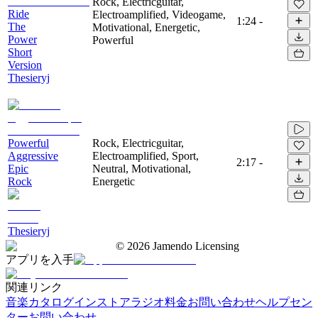
Rock, Electricguitar,
Ride
Electroamplified, Videogame,
1:24
-
The
Motivational, Energetic,
Power
Powerful
Short
Version
Thesieryj
Powerful
Rock, Electricguitar,
Aggressive
Electroamplified, Sport,
2:17
-
Epic
Neutral, Motivational,
Rock
Energetic
Thesieryj
©
2026
Jamendo Licensing
アプリを入手
関連リンク
音楽カタログ
インストアラジオ
料金
お問い合わせ
ヘルプセン
ター
お問い合わせ