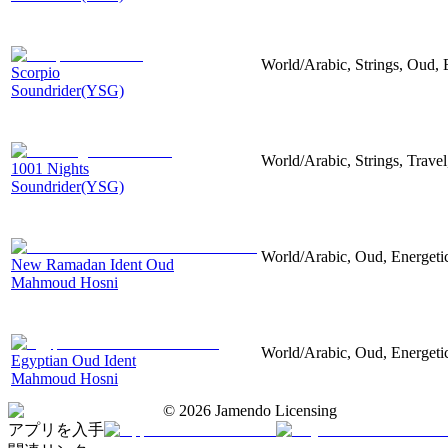
World/Arabic, Strings, Oud, 
Scorpio
Soundrider(YSG)
World/Arabic, Strings, Travel
1001 Nights
Soundrider(YSG)
World/Arabic, Oud, Energeti
New Ramadan Ident Oud
Mahmoud Hosni
World/Arabic, Oud, Energeti
Egyptian Oud Ident
Mahmoud Hosni
©
2026
Jamendo Licensing
アプリを入手