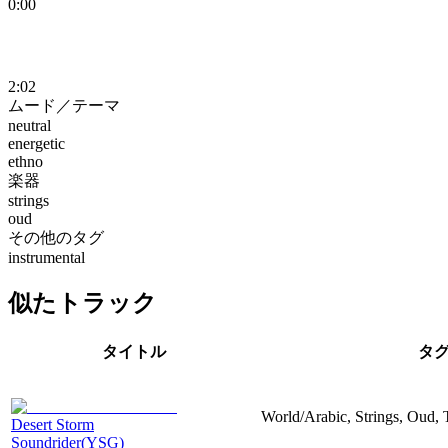
0:00
2:02
ムード／テーマ
neutral
energetic
ethno
楽器
strings
oud
その他のタグ
instrumental
似たトラック
タイトル
タ
World/Arabic, Strings, Oud, T
Desert Storm
Soundrider(YSG)