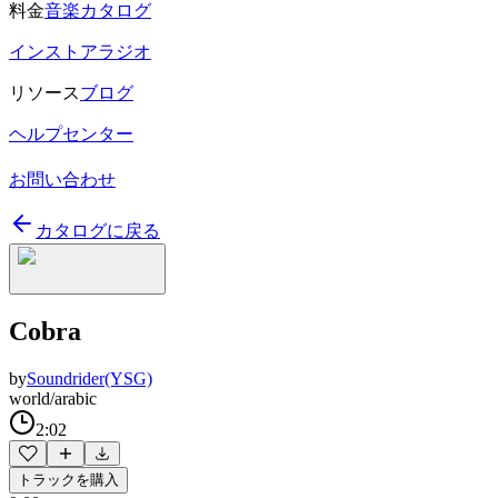
料金
音楽カタログ
インストアラジオ
リソース
ブログ
ヘルプセンター
お問い合わせ
カタログに戻る
Cobra
by
Soundrider(YSG)
world/arabic
2:02
トラックを購入