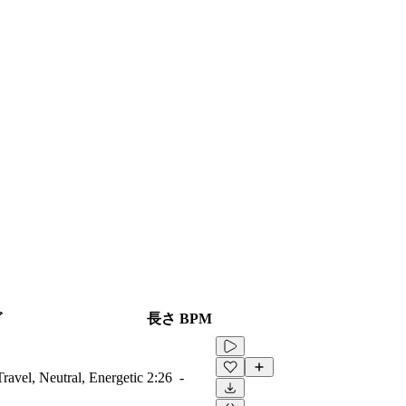
グ
長さ
BPM
ravel, Neutral, Energetic
2:26
-