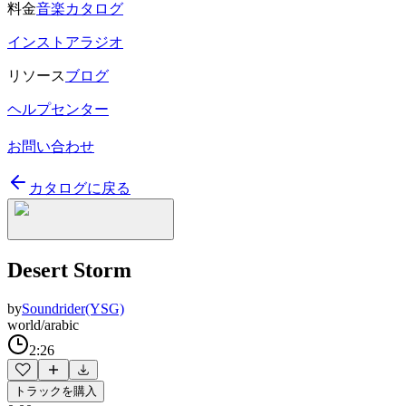
料金
音楽カタログ
インストアラジオ
リソース
ブログ
ヘルプセンター
お問い合わせ
カタログに戻る
Desert Storm
by
Soundrider(YSG)
world/arabic
2:26
トラックを購入