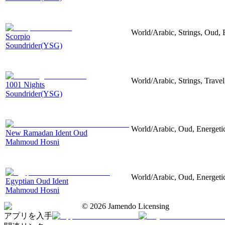
World/Arabic, Strings, Oud, 
Scorpio
Soundrider(YSG)
World/Arabic, Strings, Travel
1001 Nights
Soundrider(YSG)
World/Arabic, Oud, Energeti
New Ramadan Ident Oud
Mahmoud Hosni
World/Arabic, Oud, Energeti
Egyptian Oud Ident
Mahmoud Hosni
©
2026
Jamendo Licensing
アプリを入手