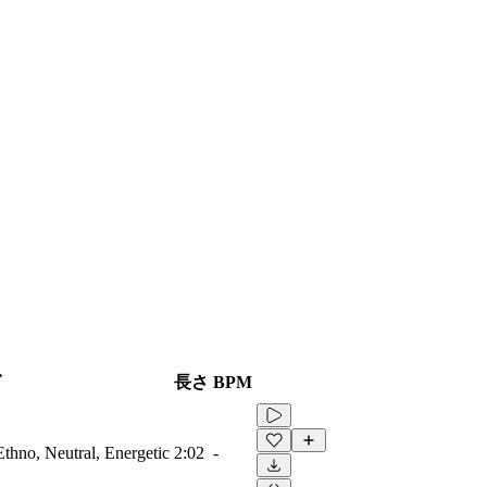
グ
長さ
BPM
Ethno, Neutral, Energetic
2:02
-