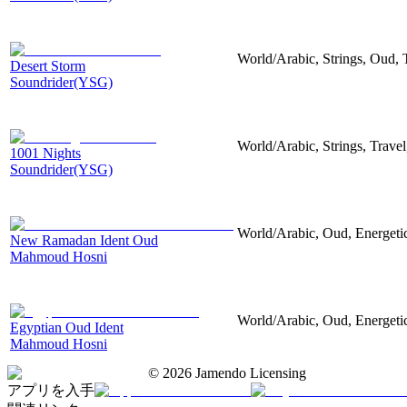
World/Arabic, Strings, Oud, T
Desert Storm
Soundrider(YSG)
World/Arabic, Strings, Travel
1001 Nights
Soundrider(YSG)
World/Arabic, Oud, Energeti
New Ramadan Ident Oud
Mahmoud Hosni
World/Arabic, Oud, Energeti
Egyptian Oud Ident
Mahmoud Hosni
©
2026
Jamendo Licensing
アプリを入手