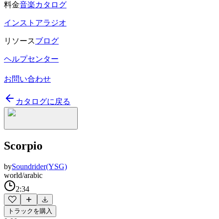
料金
音楽カタログ
インストアラジオ
リソース
ブログ
ヘルプセンター
お問い合わせ
カタログに戻る
Scorpio
by
Soundrider(YSG)
world/arabic
2:34
トラックを購入