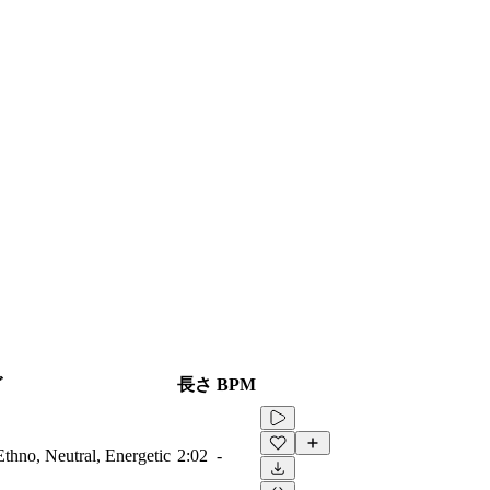
グ
長さ
BPM
Ethno, Neutral, Energetic
2:02
-