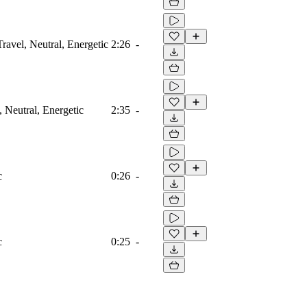
ravel, Neutral, Energetic
2:26
-
, Neutral, Energetic
2:35
-
c
0:26
-
c
0:25
-