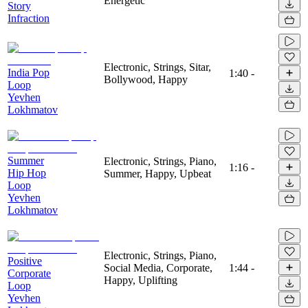
Energetic
Story
Infraction
Electronic, Strings, Sitar,
India Pop
1:40
-
Bollywood, Happy
Loop
Yevhen
Lokhmatov
Summer
Electronic, Strings, Piano,
1:16
-
Hip Hop
Summer, Happy, Upbeat
Loop
Yevhen
Lokhmatov
Electronic, Strings, Piano,
Positive
Social Media, Corporate,
1:44
-
Corporate
Happy, Uplifting
Loop
Yevhen