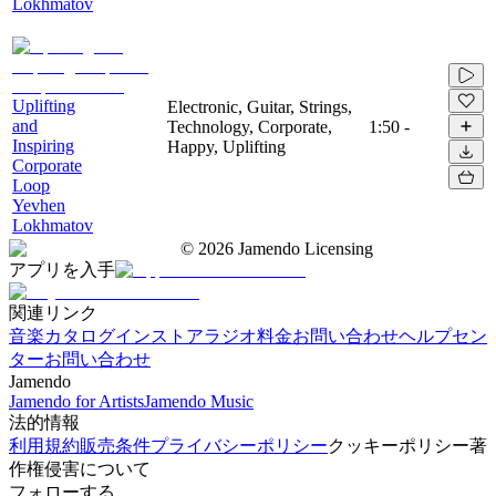
Lokhmatov
Uplifting
Electronic, Guitar, Strings,
and
Technology, Corporate,
1:50
-
Inspiring
Happy, Uplifting
Corporate
Loop
Yevhen
Lokhmatov
©
2026
Jamendo Licensing
アプリを入手
関連リンク
音楽カタログ
インストアラジオ
料金
お問い合わせ
ヘルプセン
ター
お問い合わせ
Jamendo
Jamendo for Artists
Jamendo Music
法的情報
利用規約
販売条件
プライバシーポリシー
クッキーポリシー
著
作権侵害について
フォローする