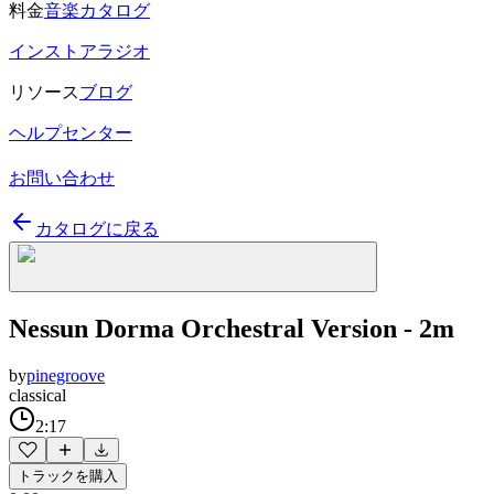
料金
音楽カタログ
インストアラジオ
リソース
ブログ
ヘルプセンター
お問い合わせ
カタログに戻る
Nessun Dorma Orchestral Version - 2m
by
pinegroove
classical
2:17
トラックを購入