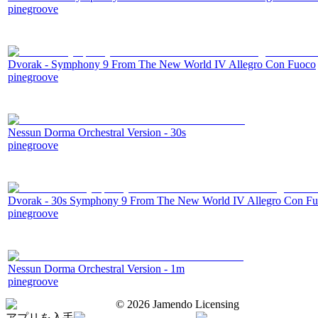
pinegroove
Dvorak - Symphony 9 From The New World IV Allegro Con Fuoco
pinegroove
Nessun Dorma Orchestral Version - 30s
pinegroove
Dvorak - 30s Symphony 9 From The New World IV Allegro Con F
pinegroove
Nessun Dorma Orchestral Version - 1m
pinegroove
©
2026
Jamendo Licensing
アプリを入手