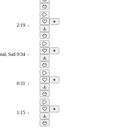
2:19
-
onal, Sad
0:34
-
0:31
-
1:15
-