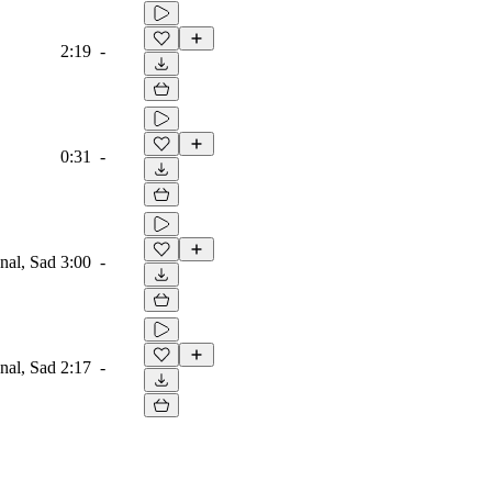
2:19
-
0:31
-
onal, Sad
3:00
-
onal, Sad
2:17
-