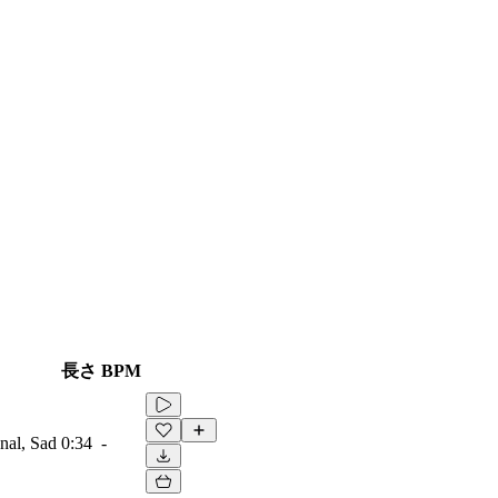
長さ
BPM
onal, Sad
0:34
-