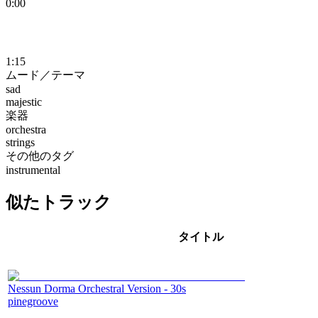
0:00
1:15
ムード／テーマ
sad
majestic
楽器
orchestra
strings
その他のタグ
instrumental
似たトラック
タイトル
Nessun Dorma Orchestral Version - 30s
pinegroove