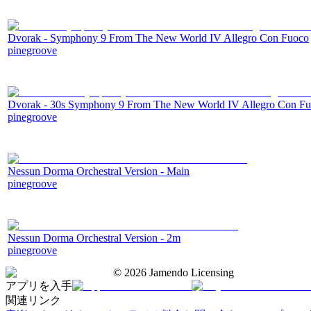
Dvorak - Symphony 9 From The New World IV Allegro Con Fuoco
pinegroove
Dvorak - 30s Symphony 9 From The New World IV Allegro Con F
pinegroove
Nessun Dorma Orchestral Version - Main
pinegroove
Nessun Dorma Orchestral Version - 2m
pinegroove
©
2026
Jamendo Licensing
アプリを入手
関連リンク