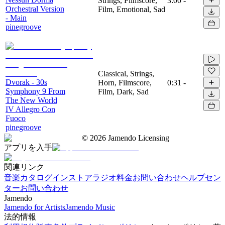
Strings, Filmscore,
3:00
-
Orchestral Version
Film, Emotional, Sad
- Main
pinegroove
Classical, Strings,
Dvorak - 30s
Horn, Filmscore,
0:31
-
Symphony 9 From
Film, Dark, Sad
The New World
IV Allegro Con
Fuoco
pinegroove
©
2026
Jamendo Licensing
アプリを入手
関連リンク
音楽カタログ
インストアラジオ
料金
お問い合わせ
ヘルプセン
ター
お問い合わせ
Jamendo
Jamendo for Artists
Jamendo Music
法的情報