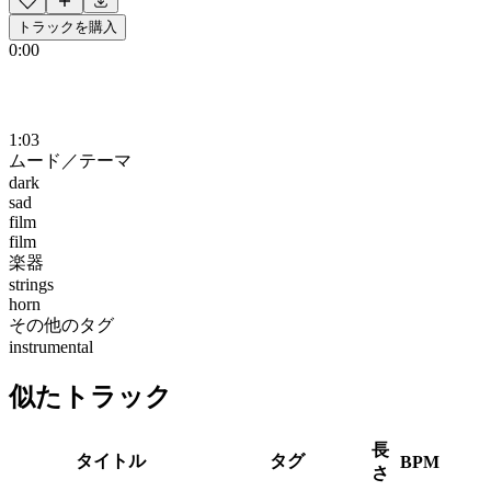
トラックを購入
0:00
1:03
ムード／テーマ
dark
sad
film
film
楽器
strings
horn
その他のタグ
instrumental
似たトラック
長
タイトル
タグ
BPM
さ