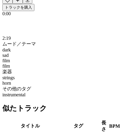
トラックを購入
0:00
2:19
ムード／テーマ
dark
sad
film
film
楽器
strings
horn
その他のタグ
instrumental
似たトラック
長
タイトル
タグ
BPM
さ