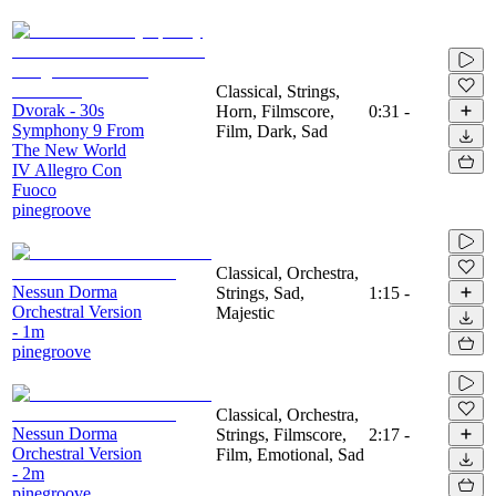
Classical, Strings,
Dvorak - 30s
Horn, Filmscore,
0:31
-
Symphony 9 From
Film, Dark, Sad
The New World
IV Allegro Con
Fuoco
pinegroove
Classical, Orchestra,
Nessun Dorma
Strings, Sad,
1:15
-
Orchestral Version
Majestic
- 1m
pinegroove
Classical, Orchestra,
Nessun Dorma
Strings, Filmscore,
2:17
-
Orchestral Version
Film, Emotional, Sad
- 2m
pinegroove