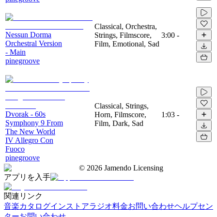
Classical, Orchestra,
Nessun Dorma
Strings, Filmscore,
3:00
-
Orchestral Version
Film, Emotional, Sad
- Main
pinegroove
Classical, Strings,
Dvorak - 60s
Horn, Filmscore,
1:03
-
Symphony 9 From
Film, Dark, Sad
The New World
IV Allegro Con
Fuoco
pinegroove
©
2026
Jamendo Licensing
アプリを入手
関連リンク
音楽カタログ
インストアラジオ
料金
お問い合わせ
ヘルプセン
ター
お問い合わせ