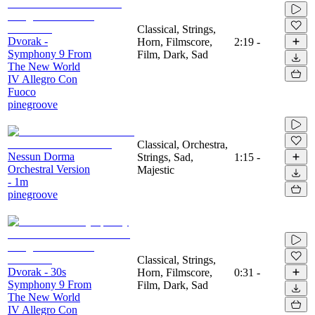
Classical, Strings,
Dvorak -
Horn, Filmscore,
2:19
-
Symphony 9 From
Film, Dark, Sad
The New World
IV Allegro Con
Fuoco
pinegroove
Classical, Orchestra,
Nessun Dorma
Strings, Sad,
1:15
-
Orchestral Version
Majestic
- 1m
pinegroove
Classical, Strings,
Dvorak - 30s
Horn, Filmscore,
0:31
-
Symphony 9 From
Film, Dark, Sad
The New World
IV Allegro Con