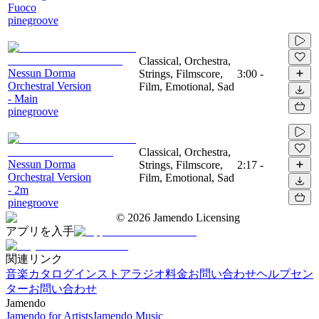
Fuoco
pinegroove
Classical, Orchestra,
Nessun Dorma
Strings, Filmscore,
3:00
-
Orchestral Version
Film, Emotional, Sad
- Main
pinegroove
Classical, Orchestra,
Nessun Dorma
Strings, Filmscore,
2:17
-
Orchestral Version
Film, Emotional, Sad
- 2m
pinegroove
©
2026
Jamendo Licensing
アプリを入手
関連リンク
音楽カタログ
インストアラジオ
料金
お問い合わせ
ヘルプセン
ター
お問い合わせ
Jamendo
Jamendo for Artists
Jamendo Music