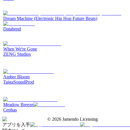
Dream Machine (Electronic Hip Hop Future Beats)
Databend
When We're Gone
ZENG Studios
Amber Bloom
TaigaSoundProd
Meadow Breeze
Cephas
©
2026
Jamendo Licensing
アプリを入手