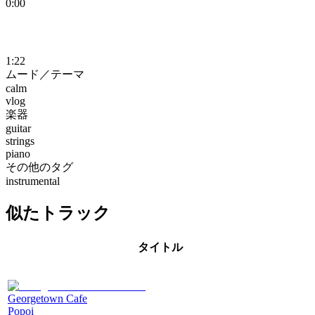
0:00
1:22
ムード／テーマ
calm
vlog
楽器
guitar
strings
piano
その他のタグ
instrumental
似たトラック
タイトル
Georgetown Cafe
Popoi