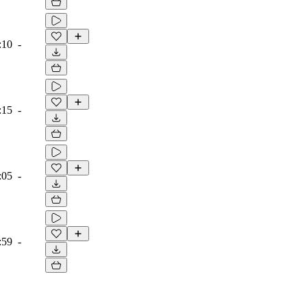
:10
-
:15
-
:05
-
:59
-