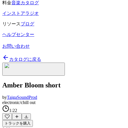
料金
音楽カタログ
インストアラジオ
リソース
ブログ
ヘルプセンター
お問い合わせ
カタログに戻る
Amber Bloom short
by
TaigaSoundProd
electronic/chill out
1:22
トラックを購入