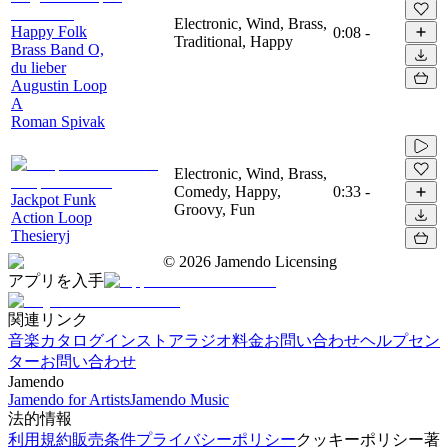
Electronic, Wind, Brass,
Happy Folk
0:08
-
Traditional, Happy
Brass Band O,
du lieber
Augustin Loop
A
Roman Spivak
Electronic, Wind, Brass,
Comedy, Happy,
0:33
-
Jackpot Funk
Groovy, Fun
Action Loop
Thesieryj
©
2026
Jamendo Licensing
アプリを入手
関連リンク
音楽カタログ
インストアラジオ
料金
お問い合わせ
ヘルプセン
ター
お問い合わせ
Jamendo
Jamendo for Artists
Jamendo Music
法的情報
利用規約
販売条件
プライバシーポリシー
クッキーポリシー
著