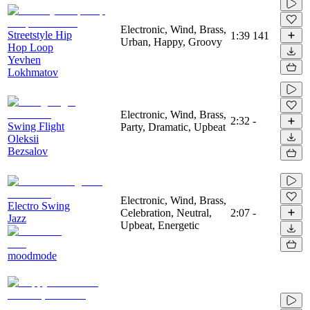
Electronic, Wind, Brass,
Streetstyle Hip
1:39
141
Urban, Happy, Groovy
Hop Loop
Yevhen
Lokhmatov
Electronic, Wind, Brass,
2:32
-
Swing Flight
Party, Dramatic, Upbeat
Oleksii
Bezsalov
Electronic, Wind, Brass,
Electro Swing
Celebration, Neutral,
2:07
-
Jazz
Upbeat, Energetic
moodmode