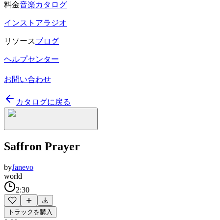
料金
音楽カタログ
インストアラジオ
リソース
ブログ
ヘルプセンター
お問い合わせ
カタログに戻る
Saffron Prayer
by
Janevo
world
2:30
トラックを購入