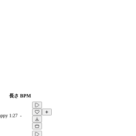
長さ
BPM
appy
1:27
-