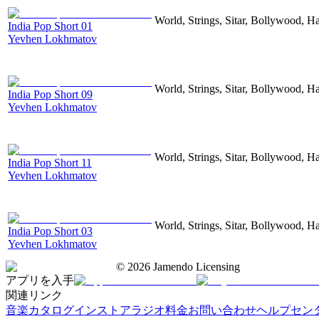
World, Strings, Sitar, Bollywood, H
India Pop Short 01
Yevhen Lokhmatov
World, Strings, Sitar, Bollywood, H
India Pop Short 09
Yevhen Lokhmatov
World, Strings, Sitar, Bollywood, H
India Pop Short 11
Yevhen Lokhmatov
World, Strings, Sitar, Bollywood, H
India Pop Short 03
Yevhen Lokhmatov
©
2026
Jamendo Licensing
アプリを入手
関連リンク
音楽カタログ
インストアラジオ
料金
お問い合わせ
ヘルプセン