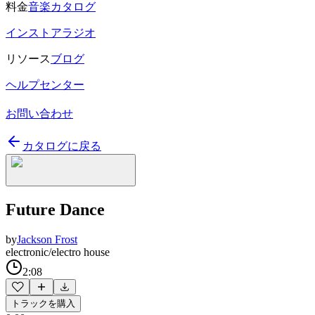
料金
音楽カタログ
インストアラジオ
リソース
ブログ
ヘルプセンター
お問い合わせ
カタログに戻る
Future Dance
by
Jackson Frost
electronic/electro house
2:08
トラックを購入