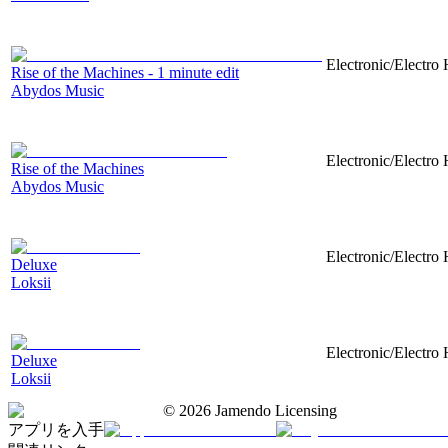
Electronic/Electro 
Rise of the Machines - 1 minute edit
Abydos Music
Electronic/Electro 
Rise of the Machines
Abydos Music
Electronic/Electro 
Deluxe
Loksii
Electronic/Electro 
Deluxe
Loksii
©
2026
Jamendo Licensing
アプリを入手