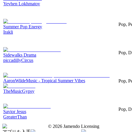
Yevhen Lokhmatov
Pop, Pe
Summer Pop Energy
Irakli
Pop, D
Sidewalks Drama
piccadillyCircus
AaronWildeMusic - Tropical Summer Vibes
Pop, Pe
TheMusicGypsy
Pop, Dr
Savior Jesus
GreaterThan
©
2026
Jamendo Licensing
アプリを入手