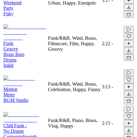
3:17
-
Weekend
Urban, Happy, Energetic
Party
Fnky
Funk/R&B, Wind, Brass,
Funk
Filmscore, Film, Happy,
2:22
-
Groove
Groovy
Brass Bass
Drums
Irakli
Funk/R&B, Wind, Brass,
3:13
-
Motion
Celebration, Happy, Funny
Meter
BGM Studio
Funk/R&B, Piano, Brass,
2:15
-
Chill Funk -
Vlog, Happy
No Drums
CorporateSounds