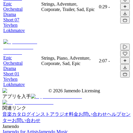
Epic
Strings, Adventure,
0:29
-
Orchestral
Corporate, Trailer, Sad, Epic
Drama
Short 07
Yevhen
Lokhmatov
Epic
Strings, Piano, Adventure,
2:07
-
Orchestral
Corporate, Sad, Epic
Drama
Short 01
Yevhen
Lokhmatov
©
2026
Jamendo Licensing
アプリを入手
関連リンク
音楽カタログ
インストアラジオ
料金
お問い合わせ
ヘルプセン
ター
お問い合わせ
Jamendo
Jamendo for Artists
Jamendo Music