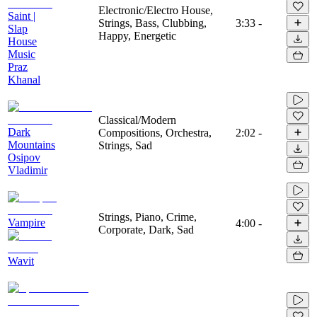
Electronic/Electro House,
Saint |
Strings, Bass, Clubbing,
3:33
-
Slap
Happy, Energetic
House
Music
Praz
Khanal
Classical/Modern
Dark
Compositions, Orchestra,
2:02
-
Mountains
Strings, Sad
Osipov
Vladimir
Strings, Piano, Crime,
Vampire
4:00
-
Corporate, Dark, Sad
Wavit