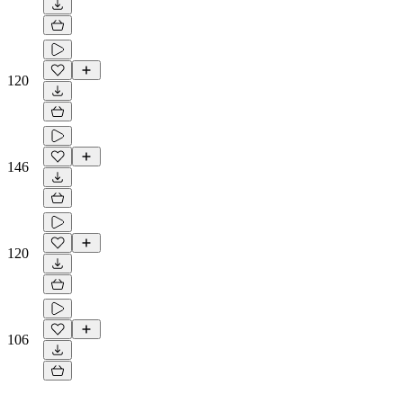
120
146
120
106