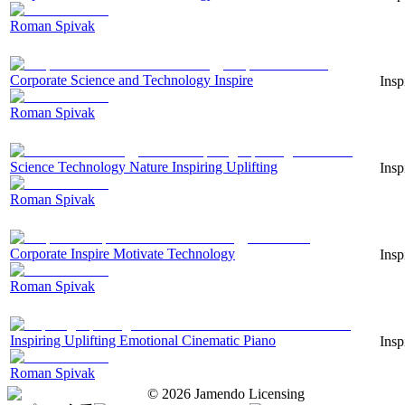
Roman Spivak
Corporate Science and Technology Inspire
Insp
Roman Spivak
Science Technology Nature Inspiring Uplifting
Insp
Roman Spivak
Corporate Inspire Motivate Technology
Insp
Roman Spivak
Inspiring Uplifting Emotional Cinematic Piano
Insp
Roman Spivak
©
2026
Jamendo Licensing