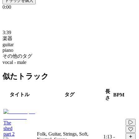
トラックを購入
0:00
3:39
楽器
guitar
piano
その他のタグ
vocal - male
似たトラック
長
タイトル
タグ
BPM
さ
The
shed
part 2
Folk, Guitar, Strings, Soft,
1:13
-