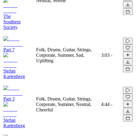
Neutral, Serene
The
Southern
Society
Part 7
Folk, Drums, Guitar, Strings,
Corporate, Summer, Sad,
3:03
-
Uplifting
Stefan
Kartenberg
Part 3
Folk, Drums, Guitar, Strings,
Corporate, Summer, Neutral,
4:44
-
Cheerful
Stefan
Kartenberg