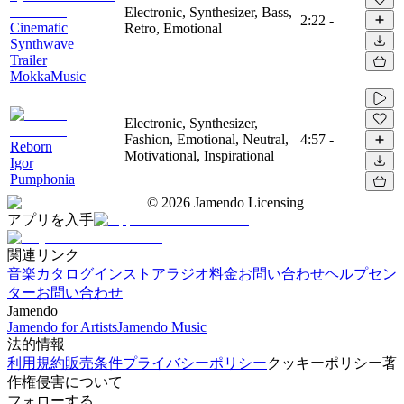
Electronic, Synthesizer, Bass,
2:22
-
Cinematic
Retro, Emotional
Synthwave
Trailer
MokkaMusic
Electronic, Synthesizer,
Fashion, Emotional, Neutral,
4:57
-
Reborn
Motivational, Inspirational
Igor
Pumphonia
©
2026
Jamendo Licensing
アプリを入手
関連リンク
音楽カタログ
インストアラジオ
料金
お問い合わせ
ヘルプセン
ター
お問い合わせ
Jamendo
Jamendo for Artists
Jamendo Music
法的情報
利用規約
販売条件
プライバシーポリシー
クッキーポリシー
著
作権侵害について
フォローする