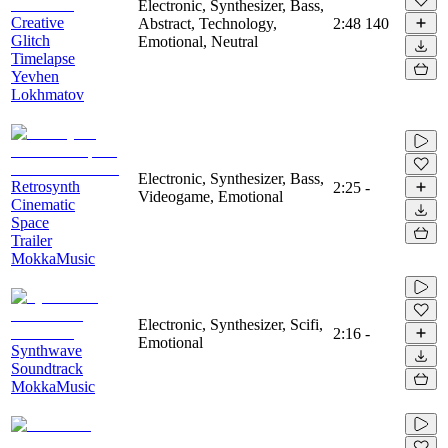
Electronic, Synthesizer, Bass,
Creative
Abstract, Technology,
2:48
140
Glitch
Emotional, Neutral
Timelapse
Yevhen
Lokhmatov
Electronic, Synthesizer, Bass,
Retrosynth
2:25
-
Videogame, Emotional
Cinematic
Space
Trailer
MokkaMusic
Electronic, Synthesizer, Scifi,
2:16
-
Emotional
Synthwave
Soundtrack
MokkaMusic