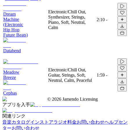
Electronic/Chill Out,
Dream
Synthesizer, Strings,
Machine
2:10
-
Piano, Soft, Neutral,
(Electronic
Calm
Hip Hop
Future Beats)
Databend
Electronic/Chill Out,
Meadow
Guitar, Strings, Soft,
1:59
-
Breeze
Neutral, Calm, Peaceful
Cephas
©
2026
Jamendo Licensing
アプリを入手
関連リンク
音楽カタログ
インストアラジオ
料金
お問い合わせ
ヘルプセン
ター
お問い合わせ