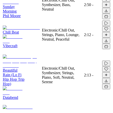
Electronic/Chill Out,
Synthesizer, Bass,
2:50
-
Sunday
Neutral
Morning
Phil Moore
Electronic/Chill Out,
Chill Beat
Strings, Piano, Lounge,
2:12
-
Neutral, Peaceful
Vibecraft
Electronic/Chill Out,
Beautiful
Synthesizer, Strings,
Rain (Lo Fi
2:13
-
Piano, Soft, Neutral,
Hip Hop Trip
Serene
Hop)
Databend