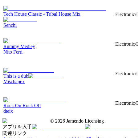
Tech House Classic - Tribal House Mix
Electronic
Senchi
Electronic
Rummy Medley
Nito Ferri
Electronic/
This is a dub
Mischapex
Electronic
Rock On Rock Off
dteix
©
2026
Jamendo Licensing
アプリを入手
関連リンク