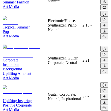
Groovy
Summer Fashion
Art Media
Electronic/House,
Synthesizer, Piano,
2:13
-
Tropical Summer
Neutral
Pop
Art Media
Synthesizer, Guitar,
Corporate
2:21
-
Corporate, Neutral
Inspiration
Background
Uplifting Ambient
Art Media
Guitar, Corporate,
2:08
-
Neutral, Inspirational
Uplifting Inspiring
Positive Corporate
Art Media