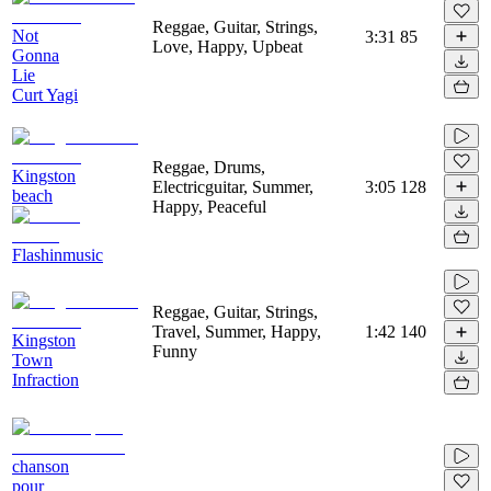
Reggae, Guitar, Strings,
Not
3:31
85
Love, Happy, Upbeat
Gonna
Lie
Curt Yagi
Reggae, Drums,
Kingston
Electricguitar, Summer,
3:05
128
beach
Happy, Peaceful
Flashinmusic
Reggae, Guitar, Strings,
Travel, Summer, Happy,
1:42
140
Kingston
Funny
Town
Infraction
chanson
pour