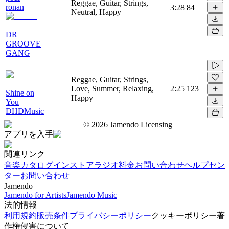
Reggae, Guitar, Strings,
ronan
3:28
84
Neutral, Happy
DR
GROOVE
GANG
Reggae, Guitar, Strings,
Love, Summer, Relaxing,
2:25
123
Shine on
Happy
You
DHDMusic
©
2026
Jamendo Licensing
アプリを入手
関連リンク
音楽カタログ
インストアラジオ
料金
お問い合わせ
ヘルプセン
ター
お問い合わせ
Jamendo
Jamendo for Artists
Jamendo Music
法的情報
利用規約
販売条件
プライバシーポリシー
クッキーポリシー
著
作権侵害について