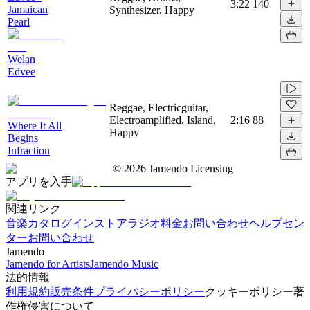
3:22
140
Jamaican
Synthesizer, Happy
Pearl
Welan
Edvee
Reggae, Electricguitar,
Electroamplified, Island,
2:16
88
Where It All
Happy
Begins
Infraction
©
2026
Jamendo Licensing
アプリを入手
関連リンク
音楽カタログ
インストアラジオ
料金
お問い合わせ
ヘルプセン
ター
お問い合わせ
Jamendo
Jamendo for Artists
Jamendo Music
法的情報
利用規約
販売条件
プライバシーポリシー
クッキーポリシー
著
作権侵害について