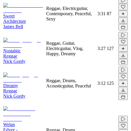
Reggae, Electricguitar,
Contemporary, Peaceful,
3:31
87
Sweet
Sexy
Architecture
James Bell
Reggae, Guitar,
Electricguitar, Vlog,
3:27
127
Nostalgic
Happy, Dreamy
Reggae
Nick Gordy
Reggae, Drums,
3:12
125
Dreamy
Acousticguitar, Peaceful
Reggae
Nick Gordy
Welan
Edvee -
Reggae, Drums,