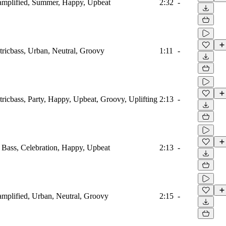
oamplified, Summer, Happy, Upbeat
2:32
-
tricbass, Urban, Neutral, Groovy
1:11
-
ricbass, Party, Happy, Upbeat, Groovy, Uplifting
2:13
-
, Bass, Celebration, Happy, Upbeat
2:13
-
amplified, Urban, Neutral, Groovy
2:15
-