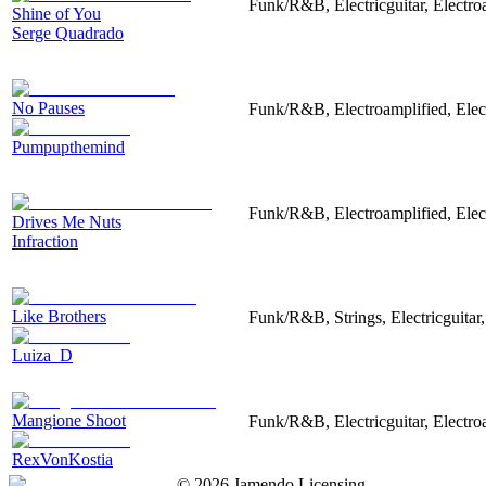
Funk/R&B, Electricguitar, Electr
Shine of You
Serge Quadrado
No Pauses
Funk/R&B, Electroamplified, Elec
Pumpupthemind
Funk/R&B, Electroamplified, Elect
Drives Me Nuts
Infraction
Like Brothers
Funk/R&B, Strings, Electricguitar
Luiza_D
Mangione Shoot
Funk/R&B, Electricguitar, Electro
RexVonKostia
©
2026
Jamendo Licensing