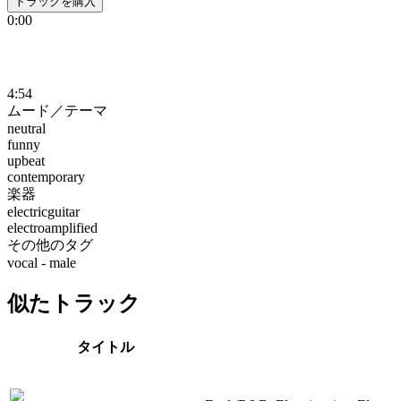
トラックを購入
0:00
4:54
ムード／テーマ
neutral
funny
upbeat
contemporary
楽器
electricguitar
electroamplified
その他のタグ
vocal - male
似たトラック
タイトル