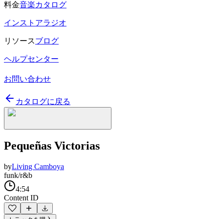
料金
音楽カタログ
インストアラジオ
リソース
ブログ
ヘルプセンター
お問い合わせ
カタログに戻る
Pequeñas Victorias
by
Living Camboya
funk/r&b
4:54
Content ID