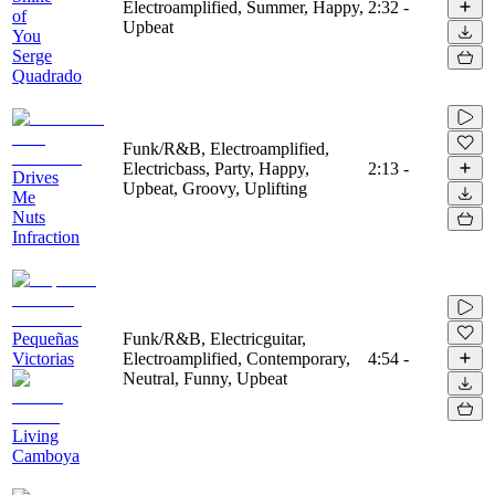
Electroamplified, Summer, Happy,
2:32
-
of
Upbeat
You
Serge
Quadrado
Funk/R&B, Electroamplified,
Electricbass, Party, Happy,
2:13
-
Drives
Upbeat, Groovy, Uplifting
Me
Nuts
Infraction
Pequeñas
Funk/R&B, Electricguitar,
Victorias
Electroamplified, Contemporary,
4:54
-
Neutral, Funny, Upbeat
Living
Camboya