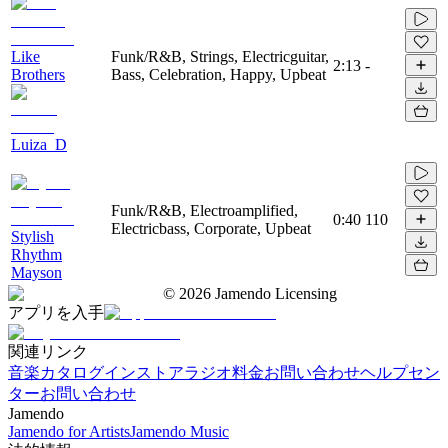
Like
Funk/R&B, Strings, Electricguitar,
2:13
-
Brothers
Bass, Celebration, Happy, Upbeat
Luiza_D
Funk/R&B, Electroamplified,
0:40
110
Electricbass, Corporate, Upbeat
Stylish
Rhythm
Mayson
©
2026
Jamendo Licensing
アプリを入手
関連リンク
音楽カタログ
インストアラジオ
料金
お問い合わせ
ヘルプセン
ター
お問い合わせ
Jamendo
Jamendo for Artists
Jamendo Music