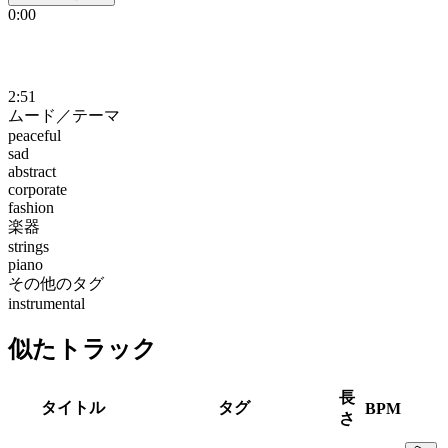
0:00
2:51
ムード／テーマ
peaceful
sad
abstract
corporate
fashion
楽器
strings
piano
その他のタグ
instrumental
似たトラック
長
タイトル
タグ
BPM
さ