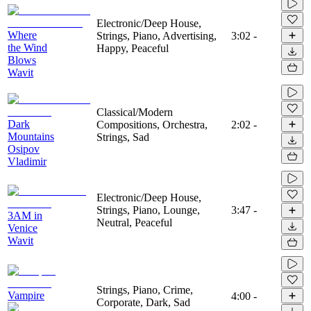
Electronic/Deep House,
Where
Strings, Piano, Advertising,
3:02
-
the Wind
Happy, Peaceful
Blows
Wavit
Classical/Modern
Dark
Compositions, Orchestra,
2:02
-
Mountains
Strings, Sad
Osipov
Vladimir
Electronic/Deep House,
Strings, Piano, Lounge,
3:47
-
3AM in
Neutral, Peaceful
Venice
Wavit
Strings, Piano, Crime,
Vampire
4:00
-
Corporate, Dark, Sad