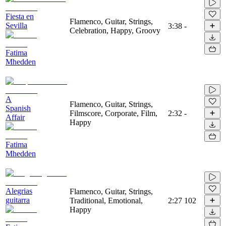
Fiesta en
Flamenco, Guitar, Strings,
Sevilla
3:38
-
Celebration, Happy, Groovy
Fatima
Mhedden
A
Flamenco, Guitar, Strings,
Spanish
Filmscore, Corporate, Film,
2:32
-
Affair
Happy
Fatima
Mhedden
Alegrias
Flamenco, Guitar, Strings,
guitarra
Traditional, Emotional,
2:27
102
Happy