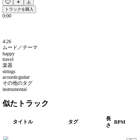
トラックを購入
0:00
4:26
ムード／テーマ
happy
travel
楽器
strings
acousticguitar
その他のタグ
instrumental
似たトラック
長
タイトル
タグ
BPM
さ