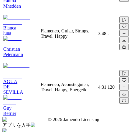
Fatima
Mhedden
Blanca
Flamenco, Guitar, Strings,
luna
3:48
-
Travel, Happy
Christian
Petermann
AGUA
Flamenco, Acousticguitar,
DE
4:31
120
Travel, Happy, Energetic
SEVILLA
Guy
Berrier
©
2026
Jamendo Licensing
アプリを入手