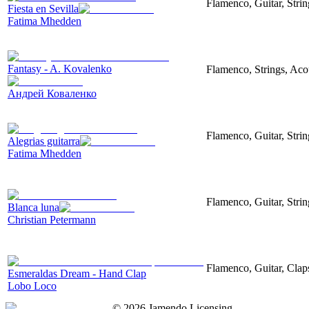
Flamenco, Guitar, Stri
Fiesta en Sevilla
Fatima Mhedden
Fantasy - A. Kovalenko
Flamenco, Strings, Aco
Андрей Коваленко
Flamenco, Guitar, Strin
Alegrias guitarra
Fatima Mhedden
Flamenco, Guitar, Stri
Blanca luna
Christian Petermann
Flamenco, Guitar, Clap
Esmeraldas Dream - Hand Clap
Lobo Loco
©
2026
Jamendo Licensing