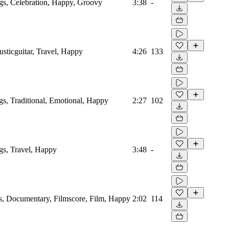
ngs, Celebration, Happy, Groovy
3:38
-
usticguitar, Travel, Happy
4:26
133
gs, Traditional, Emotional, Happy
2:27
102
ngs, Travel, Happy
3:48
-
s, Documentary, Filmscore, Film, Happy
2:02
114