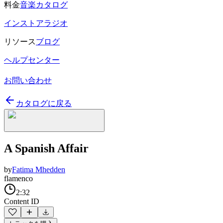
料金
音楽カタログ
インストアラジオ
リソース
ブログ
ヘルプセンター
お問い合わせ
カタログに戻る
A Spanish Affair
by
Fatima Mhedden
flamenco
2:32
Content ID