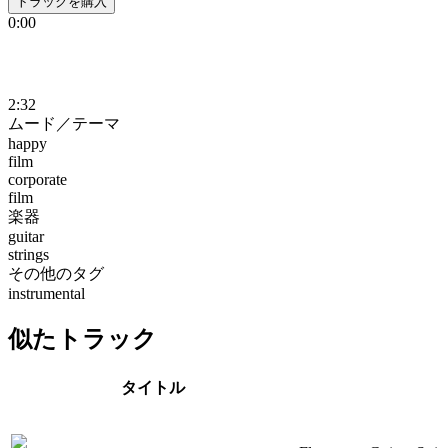
トラックを購入
0:00
2:32
ムード／テーマ
happy
film
corporate
film
楽器
guitar
strings
その他のタグ
instrumental
似たトラック
タイトル