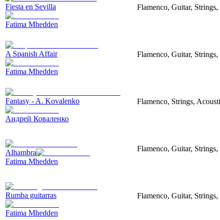
Fiesta en Sevilla
Flamenco, Guitar, Strings
Fatima Mhedden
A Spanish Affair
Flamenco, Guitar, Strings,
Fatima Mhedden
Fantasy - A. Kovalenko
Flamenco, Strings, Acousti
Андрей Коваленко
Flamenco, Guitar, Strings,
Alhambra
Fatima Mhedden
Rumba guitarras
Flamenco, Guitar, Strings, 
Fatima Mhedden