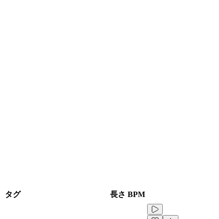
タグ
長さ
BPM