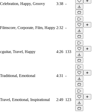
, Celebration, Happy, Groovy
3:38
-
 Filmscore, Corporate, Film, Happy
2:32
-
cguitar, Travel, Happy
4:26
133
 Traditional, Emotional
4:31
-
Travel, Emotional, Inspirational
2:49
123