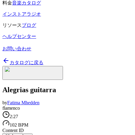
料金
音楽カタログ
インストアラジオ
リソース
ブログ
ヘルプセンター
お問い合わせ
カタログに戻る
Alegrias guitarra
by
Fatima Mhedden
flamenco
2:27
102 BPM
Content ID