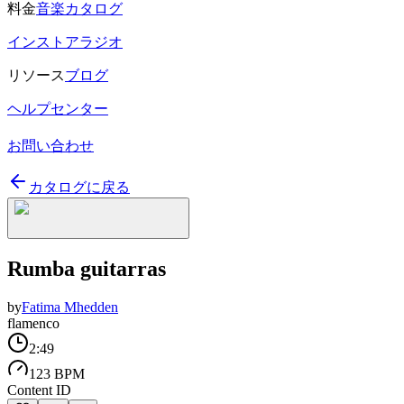
料金
音楽カタログ
インストアラジオ
リソース
ブログ
ヘルプセンター
お問い合わせ
カタログに戻る
Rumba guitarras
by
Fatima Mhedden
flamenco
2:49
123 BPM
Content ID