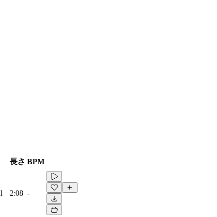
長さ
BPM
l
2:08
-