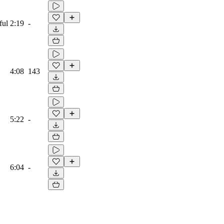
ful
2:19
-
4:08
143
5:22
-
6:04
-