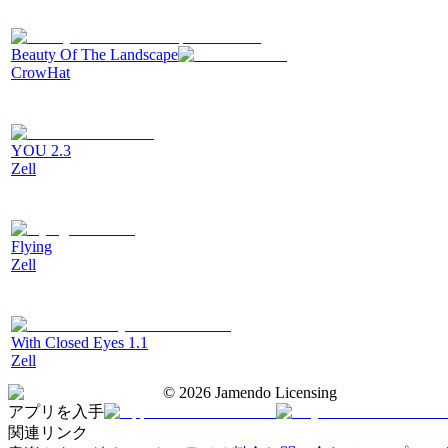
Beauty Of The Landscape
CrowHat
YOU 2.3
Zell
Flying
Zell
With Closed Eyes 1.1
Zell
©
2026
Jamendo Licensing
アプリを入手
関連リンク