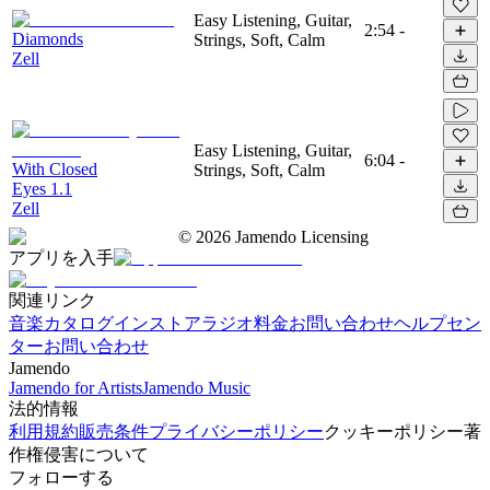
Easy Listening, Guitar,
2:54
-
Diamonds
Strings, Soft, Calm
Zell
Easy Listening, Guitar,
6:04
-
With Closed
Strings, Soft, Calm
Eyes 1.1
Zell
©
2026
Jamendo Licensing
アプリを入手
関連リンク
音楽カタログ
インストアラジオ
料金
お問い合わせ
ヘルプセン
ター
お問い合わせ
Jamendo
Jamendo for Artists
Jamendo Music
法的情報
利用規約
販売条件
プライバシーポリシー
クッキーポリシー
著
作権侵害について
フォローする