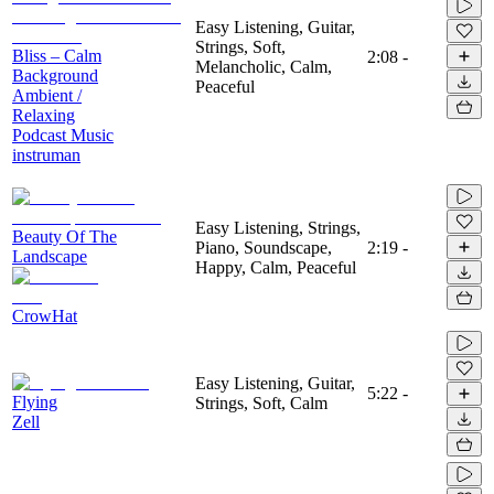
Easy Listening, Guitar,
Strings, Soft,
Bliss – Calm
2:08
-
Melancholic, Calm,
Background
Peaceful
Ambient /
Relaxing
Podcast Music
instruman
Easy Listening, Strings,
Beauty Of The
Piano, Soundscape,
2:19
-
Landscape
Happy, Calm, Peaceful
CrowHat
Easy Listening, Guitar,
5:22
-
Flying
Strings, Soft, Calm
Zell