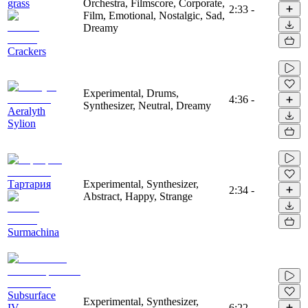
grass
Orchestra, Filmscore, Corporate,
2:33
-
Film, Emotional, Nostalgic, Sad,
Dreamy
Crackers
Experimental, Drums,
4:36
-
Synthesizer, Neutral, Dreamy
Aeralyth
Sylion
Тартария
Experimental, Synthesizer,
2:34
-
Abstract, Happy, Strange
Surmachina
Subsurface
Experimental, Synthesizer,
IV -
6:22
-