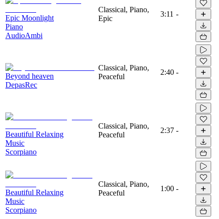
Classical, Piano,
3:11
-
Epic Moonlight
Epic
Piano
AudioAmbi
Classical, Piano,
2:40
-
Beyond heaven
Peaceful
DepasRec
Classical, Piano,
2:37
-
Beautiful Relaxing
Peaceful
Music
Scorpiano
Classical, Piano,
1:00
-
Beautiful Relaxing
Peaceful
Music
Scorpiano