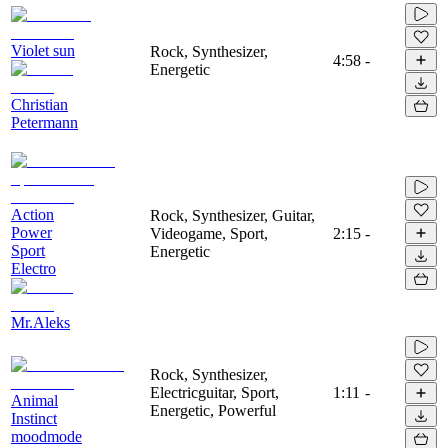
Violet sun
Rock, Synthesizer,
4:58
-
Energetic
Christian
Petermann
Action
Rock, Synthesizer, Guitar,
Power
Videogame, Sport,
2:15
-
Sport
Energetic
Electro
Mr.Aleks
Rock, Synthesizer,
Electricguitar, Sport,
1:11
-
Animal
Energetic, Powerful
Instinct
moodmode