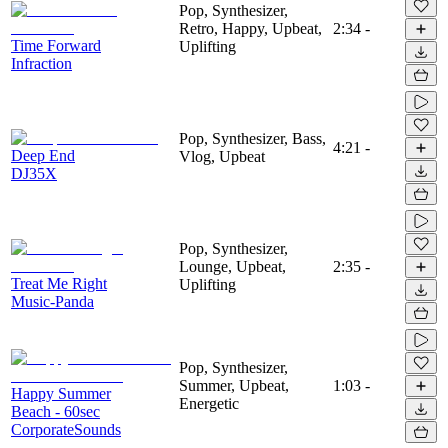
Pop, Synthesizer,
Retro, Happy, Upbeat,
2:34
-
Time Forward
Uplifting
Infraction
Pop, Synthesizer, Bass,
4:21
-
Deep End
Vlog, Upbeat
DJ35X
Pop, Synthesizer,
Lounge, Upbeat,
2:35
-
Treat Me Right
Uplifting
Music-Panda
Pop, Synthesizer,
Summer, Upbeat,
1:03
-
Happy Summer
Energetic
Beach - 60sec
CorporateSounds