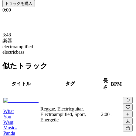
トラックを購入
0:00
3:48
楽器
electroamplified
electricbass
似たトラック
長
タイトル
タグ
BPM
さ
Reggae, Electricguitar,
What
Electroamplified, Sport,
2:00
-
You
Energetic
Want
Music-
Panda