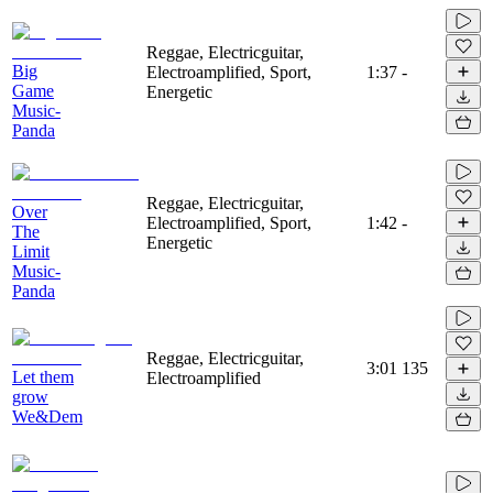
Reggae, Electricguitar,
Big
Electroamplified, Sport,
1:37
-
Game
Energetic
Music-
Panda
Reggae, Electricguitar,
Over
Electroamplified, Sport,
1:42
-
The
Energetic
Limit
Music-
Panda
Reggae, Electricguitar,
3:01
135
Let them
Electroamplified
grow
We&Dem