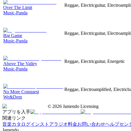
Reggae, Electricguitar, Electroampli
Over The Limit
Music-Panda
Reggae, Electricguitar, Electroampli
Big Game
Music-Panda
Reggae, Electricguitar, Energetic
Above The Valley
Music-Panda
Reggae, Electroamplified, Electricb
No More Conquest
We&Dem
©
2026
Jamendo Licensing
アプリを入手
関連リンク
音楽カタログ
インストアラジオ
料金
お問い合わせ
ヘルプセン
Jamendo