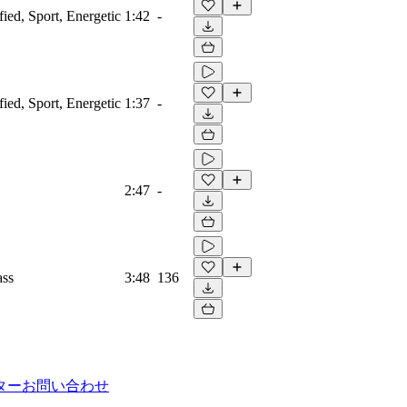
fied, Sport, Energetic
1:42
-
fied, Sport, Energetic
1:37
-
2:47
-
ass
3:48
136
ター
お問い合わせ