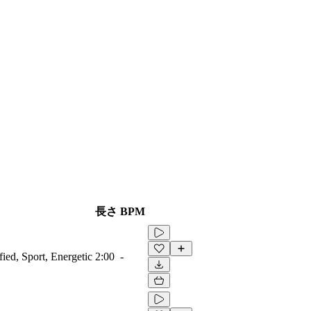
長さ
BPM
fied, Sport, Energetic
2:00
-