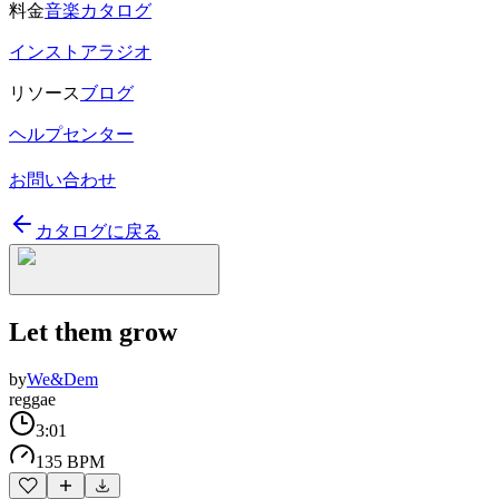
料金
音楽カタログ
インストアラジオ
リソース
ブログ
ヘルプセンター
お問い合わせ
カタログに戻る
Let them grow
by
We&Dem
reggae
3:01
135 BPM