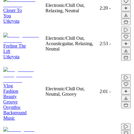
Electronic/Chill Out,
2:20
-
Closer To
Relaxing, Neutral
You
Utkrysta
Electronic/Chill Out,
Acousticguitar, Relaxing,
2:53
-
Feeling The
Neutral
Lift
Utkrysta
Vlog
Electronic/Chill Out,
Fashion
2:01
-
Neutral, Groovy
Beauty
Groove
Osynthw
Background
Music