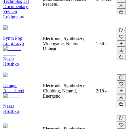
Technological
Peaceful
Documentary
Yevhen
Lokhmatov
Synth Pop
Electronic, Synthesizer,
Long Logo
Videogame, Neutral,
1:36
-
Upbeat
Nazar
Hrushko
Danger
Electronic, Synthesizer,
Asia Travel
Clubbing, Neutral,
2:18
-
Energetic
Nazar
Hrushko
Electronic, Synthesizer,