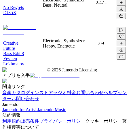
2:47
-
Bass, Neutral
No Regrets
DJ35X
Electronic, Synthesizer,
Creative
1:09
-
Happy, Energetic
Future
Bass Edit 8
Yevhen
Lokhmatov
©
2026
Jamendo Licensing
アプリを入手
関連リンク
音楽カタログ
インストアラジオ
料金
お問い合わせ
ヘルプセン
ター
お問い合わせ
Jamendo
Jamendo for Artists
Jamendo Music
法的情報
利用規約
販売条件
プライバシーポリシー
クッキーポリシー
著
作権侵害について