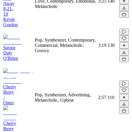
Love, Contemporary, Emotional,
3:25
140
Away
Melancholic
8-21-
19
Kevin
Gordon
Pop, Synthesizer, Contemporary,
Commercial, Melancholic,
3:19
130
Savior
Groovy
Daly
O'Brien
Cherry
Berry
Pop, Synthesizer, Advertising,
-
2:57
110
Melancholic, Upbeat
Open
Cherry
Berry