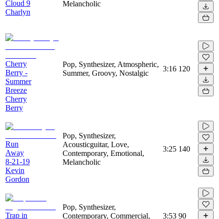
Cloud 9
Melancholic
Charlyn
Cherry
Pop, Synthesizer, Atmospheric,
3:16
120
Berry -
Summer, Groovy, Nostalgic
Summer
Breeze
Cherry
Berry
Pop, Synthesizer,
Run
Acousticguitar, Love,
3:25
140
Away
Contemporary, Emotional,
8-21-19
Melancholic
Kevin
Gordon
Pop, Synthesizer,
Trap in
Contemporary, Commercial,
3:53
90