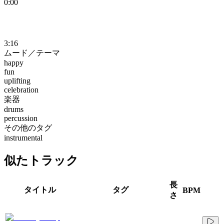
0:00
3:16
ムード／テーマ
happy
fun
uplifting
celebration
楽器
drums
percussion
その他のタグ
instrumental
似たトラック
長
タイトル
タグ
BPM
さ