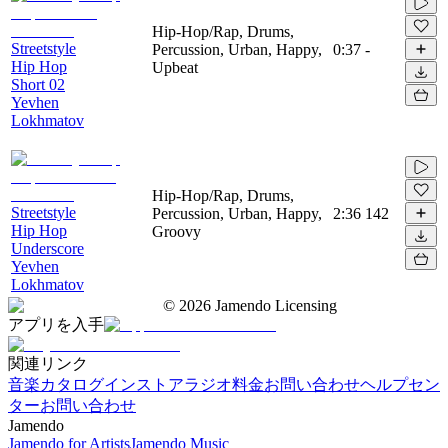
Hip-Hop/Rap, Drums,
Streetstyle
Percussion, Urban, Happy,
0:37
-
Hip Hop
Upbeat
Short 02
Yevhen
Lokhmatov
Hip-Hop/Rap, Drums,
Streetstyle
Percussion, Urban, Happy,
2:36
142
Hip Hop
Groovy
Underscore
Yevhen
Lokhmatov
©
2026
Jamendo Licensing
アプリを入手
関連リンク
音楽カタログ
インストアラジオ
料金
お問い合わせ
ヘルプセン
ター
お問い合わせ
Jamendo
Jamendo for Artists
Jamendo Music