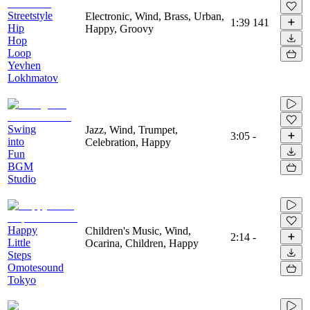
Streetstyle
Electronic, Wind, Brass, Urban,
1:39
141
Hip
Happy, Groovy
Hop
Loop
Yevhen
Lokhmatov
Swing
Jazz, Wind, Trumpet,
3:05
-
into
Celebration, Happy
Fun
BGM
Studio
Happy
Children's Music, Wind,
2:14
-
Little
Ocarina, Children, Happy
Steps
Omotesound
Tokyo