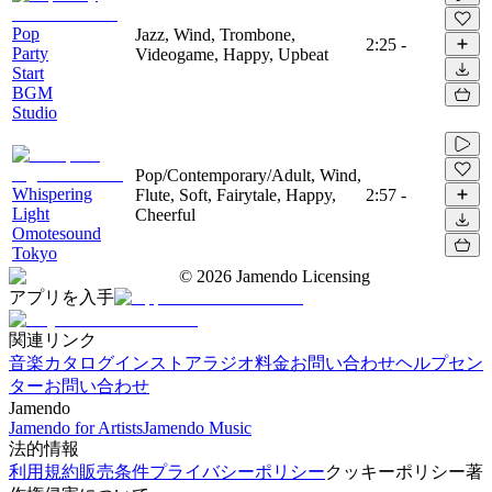
Pop
Jazz, Wind, Trombone,
2:25
-
Party
Videogame, Happy, Upbeat
Start
BGM
Studio
Pop/Contemporary/Adult, Wind,
Whispering
Flute, Soft, Fairytale, Happy,
2:57
-
Light
Cheerful
Omotesound
Tokyo
©
2026
Jamendo Licensing
アプリを入手
関連リンク
音楽カタログ
インストアラジオ
料金
お問い合わせ
ヘルプセン
ター
お問い合わせ
Jamendo
Jamendo for Artists
Jamendo Music
法的情報
利用規約
販売条件
プライバシーポリシー
クッキーポリシー
著