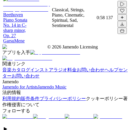
Classical, Strings,
Beethoven
Piano, Cinematic,
0:58
137
Piano Sonata
Spiritual, Sad,
No. 14 in C-
Sentimental
sharp minor,
Op. 27
GarsuMene
©
2026
Jamendo Licensing
アプリを入手
関連リンク
音楽カタログ
インストアラジオ
料金
お問い合わせ
ヘルプセン
ター
お問い合わせ
Jamendo
Jamendo for Artists
Jamendo Music
法的情報
利用規約
販売条件
プライバシーポリシー
クッキーポリシー
著
作権侵害について
フォローする