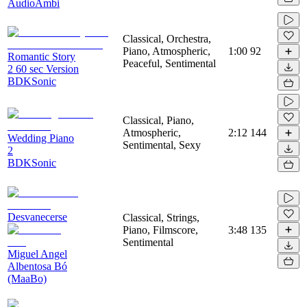
AudioAmbi
Classical, Orchestra,
Piano, Atmospheric,
1:00
92
Romantic Story
Peaceful, Sentimental
2 60 sec Version
BDKSonic
Classical, Piano,
Atmospheric,
2:12
144
Wedding Piano
Sentimental, Sexy
2
BDKSonic
Desvanecerse
Classical, Strings,
Piano, Filmscore,
3:48
135
Sentimental
Miguel Angel
Albentosa Bó
(MaaBo)