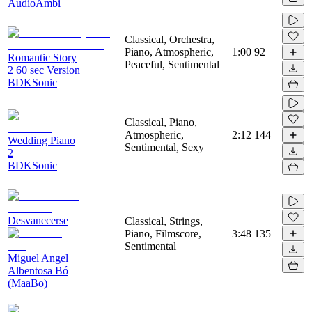
AudioAmbi
Classical, Orchestra,
Piano, Atmospheric,
1:00
92
Romantic Story
Peaceful, Sentimental
2 60 sec Version
BDKSonic
Classical, Piano,
Atmospheric,
2:12
144
Wedding Piano
Sentimental, Sexy
2
BDKSonic
Desvanecerse
Classical, Strings,
Piano, Filmscore,
3:48
135
Sentimental
Miguel Angel
Albentosa Bó
(MaaBo)