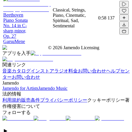
Classical, Strings,
Beethoven
Piano, Cinematic,
0:58
137
Piano Sonata
Spiritual, Sad,
No. 14 in C-
Sentimental
sharp minor,
Op. 27
GarsuMene
©
2026
Jamendo Licensing
アプリを入手
関連リンク
音楽カタログ
インストアラジオ
料金
お問い合わせ
ヘルプセン
ター
お問い合わせ
Jamendo
Jamendo for Artists
Jamendo Music
法的情報
利用規約
販売条件
プライバシーポリシー
クッキーポリシー
著
作権侵害について
フォローする