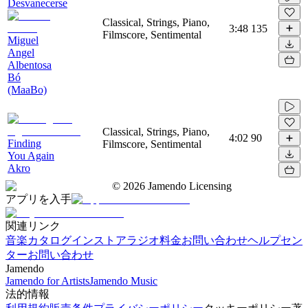
Desvanecerse
Classical, Strings, Piano,
3:48
135
Filmscore, Sentimental
Miguel
Angel
Albentosa
Bó
(MaaBo)
Classical, Strings, Piano,
4:02
90
Finding
Filmscore, Sentimental
You Again
Akro
©
2026
Jamendo Licensing
アプリを入手
関連リンク
音楽カタログ
インストアラジオ
料金
お問い合わせ
ヘルプセン
ター
お問い合わせ
Jamendo
Jamendo for Artists
Jamendo Music
法的情報