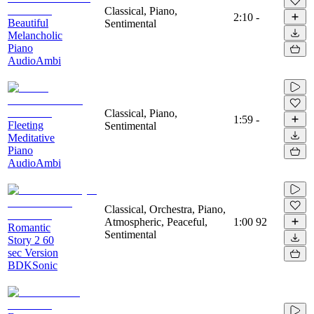
Classical, Piano,
2:10
-
Beautiful
Sentimental
Melancholic
Piano
AudioAmbi
Classical, Piano,
1:59
-
Fleeting
Sentimental
Meditative
Piano
AudioAmbi
Classical, Orchestra, Piano,
Atmospheric, Peaceful,
1:00
92
Romantic
Sentimental
Story 2 60
sec Version
BDKSonic