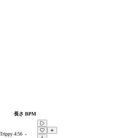
長さ
BPM
 Trippy
4:56
-