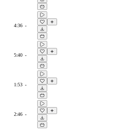
4:36
-
5:40
-
1:53
-
2:46
-