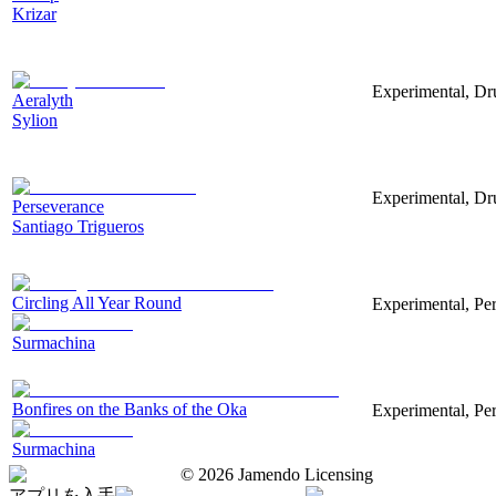
Krizar
Experimental, Dr
Aeralyth
Sylion
Experimental, Dr
Perseverance
Santiago Trigueros
Circling All Year Round
Experimental, Per
Surmachina
Bonfires on the Banks of the Oka
Experimental, Per
Surmachina
©
2026
Jamendo Licensing
アプリを入手